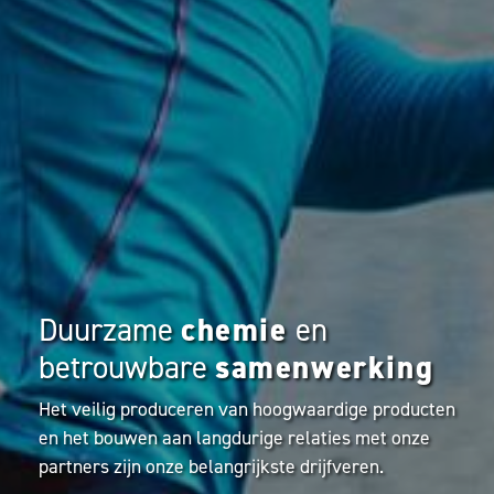
Duurzame
chemie
en
betrouwbare
samenwerking
Het veilig produceren van hoogwaardige producten
en het bouwen aan langdurige relaties met onze
partners zijn onze belangrijkste drijfveren.