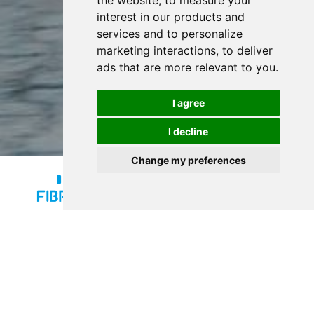
the website
,
to measure your
interest in our products and
services and to personalize
marketing interactions
,
to deliver
ads that are more relevant to you
.
I agree
I decline
Change my preferences
Onze missie
Fibrant wil niet alleen een innovatieve en betrouwbare
partner zijn voor haar klanten en leveranciers, maar ook
een betrouwbare werkgever die medewerkers stimuleert